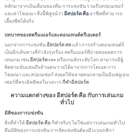
หลักมาจากเงินเดือนของทีม การแข่งขัน รวมถึงสปอนเซอร์
และค่าโฆษณา สิ่งนี้พิสูจน์ว่า
อีสปอร์ต คือ
อาชีพที่สามารถ
เลี้ยงชีพได้จริง
บทบาทของสตรีมเมอร์และคอนเทนต์ครีเอเตอร์
นอกจากการแข่งขัน
อีสปอร์ต สด
แล้ว การสร้างคอนเทนต์ก็
เป็นอีกเส้นทางที่กำลังรุ่งเรือง สตรีมเมอร์ที่ถ่ายทอดสดการ
เล่นเกม เช่น
อีสปอร์ต rov
หรือเกมดังระดับโลก สามารถมีผู้
ติดตามนับแสนถึงล้านคน รายได้มาจากการโดเนท การ
โฆษณา และสปอนเซอร์ ส่งผลให้หลายคนกลายเป็นอินฟลูเอน
เซอร์ที่ทรงอิทธิพลในวงการ
กีฬาอีสปอร์ต
ความแตกต่างของ อีสปอร์ต คือ กับการเล่นเกม
ทั่วไป
มิติของการแข่งขัน
สิ่งที่ทำให้
อีสปอร์ต คือ
กีฬาจริงๆ ไม่ใช่แค่การเล่นเกมทั่วไป
คือมิติของการแข่งขัน การจัดแข่งขันต้องมีระบบกติกา