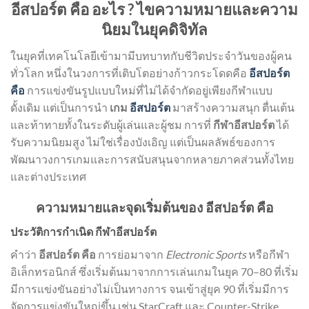
อีสปอร์ต คือ อะไร ? ไขความหมายและความ
นิยมในยุคดิจิทัล
ในยุคที่เทคโนโลยีเข้ามามีบทบาทกับชีวิตประจำวันของผู้คน
ทั่วโลก หนึ่งในวงการที่เติบโตอย่างก้าวกระโดดคือ
อีสปอร์ต
คือ
การแข่งขันรูปแบบใหม่ที่ไม่ได้จำกัดอยู่เพียงกีฬาแบบ
ดั้งเดิม แต่เป็นการนำ
เกม
อีสปอร์ต
มาสร้างความสนุก ตื่นเต้น
และท้าทายทั้งในระดับผู้เล่นและผู้ชม การที่
กีฬาอีสปอร์ต
ได้
รับความนิยมสูง ไม่ใช่เรื่องบังเอิญ แต่เป็นผลลัพธ์ของการ
พัฒนาวงการเกมและการสนับสนุนจากหลายภาคส่วนทั้งไทย
และต่างประเทศ
ความหมายและจุดเริ่มต้นของ อีสปอร์ต คือ
ประวัติการกำเนิด กีฬาอีสปอร์ต
คำว่า
อีสปอร์ต คือ
การย่อมาจาก
Electronic Sports
หรือกีฬา
อิเล็กทรอนิกส์ ซึ่งเริ่มต้นมาจากการเล่นเกมในยุค 70–80 ที่เริ่ม
มีการแข่งขันอย่างไม่เป็นทางการ จนเข้าสู่ยุค 90 ที่เริ่มมีการ
จัดการแข่งขันใหญ่ขึ้น เช่น StarCraft และ Counter-Strike