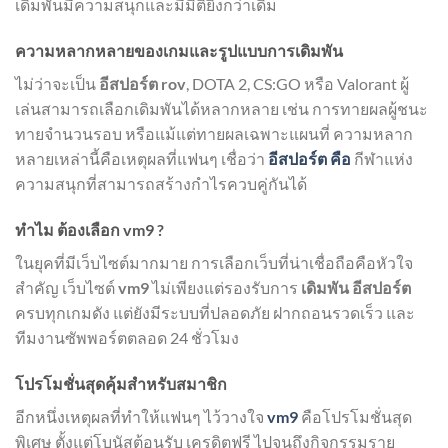
เดิมพันมีความสนุกและมีมิติยิ่งกว่าเดิม
ความหลากหลายของเกมและรูปแบบการเดิมพัน
ไม่ว่าจะเป็น
อีสปอร์ต rov
, DOTA 2, CS:GO หรือ Valorant ผู้
เล่นสามารถเลือกเดิมพันได้หลากหลาย เช่น การทายผลผู้ชนะ
ทายจำนวนรอบ หรือแม้แต่ทายผลเฉพาะแผนที่ ความหลาก
หลายเหล่านี้คือเหตุผลที่แฟนๆ เชื่อว่า
อีสปอร์ต คือ
กีฬาแห่ง
ความสนุกที่สามารถสร้างกำไรควบคู่กันได้
ทำไม ต้องเลือก vm9 ?
ในยุคที่มีเว็บไซต์มากมาย การเลือกเว็บที่น่าเชื่อถือคือหัวใจ
สำคัญ เว็บไซต์
vm9
ไม่เพียงแต่รองรับการ
เดิมพัน อีสปอร์ต
ครบทุกเกมดัง แต่ยังมีระบบที่ปลอดภัย ฝากถอนรวดเร็ว และ
ทีมงานซัพพอร์ตตลอด 24 ชั่วโมง
โปรโมชั่นสุดคุ้มสำหรับสมาชิก
อีกหนึ่งเหตุผลที่ทำให้แฟนๆ ไว้วางใจ
vm9
คือโปรโมชั่นสุด
พิเศษ ตั้งแต่โบนัสต้อนรับ เครดิตฟรี ไปจนถึงกิจกรรมราย