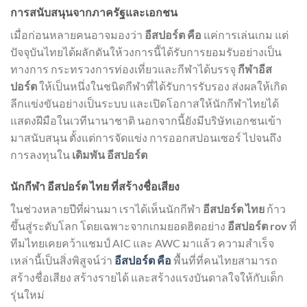
การสนับสนุนจากภาครัฐและเอกชน
เมื่อก่อนหลายคนอาจมองว่า
อีสปอร์ต คือ
แค่การเล่นเกม แต่
ปัจจุบันไทยได้ผลักดันให้วงการนี้ได้รับการยอมรับอย่างเป็น
ทางการ กระทรวงการท่องเที่ยวและกีฬาได้บรรจุ
กีฬาอีส
ปอร์ต
ให้เป็นหนึ่งในชนิดกีฬาที่ได้รับการรับรอง ส่งผลให้เกิด
ลีกแข่งขันอย่างเป็นระบบ และเปิดโอกาสให้นักกีฬาไทยได้
แสดงฝีมือในเวทีนานาชาติ นอกจากนี้ยังมีบริษัทเอกชนเข้า
มาสนับสนุน ตั้งแต่การจัดแข่ง การออกสปอนเซอร์ ไปจนถึง
การลงทุนใน
เดิมพัน อีสปอร์ต
นักกีฬา อีสปอร์ต ไทย ที่สร้างชื่อเสียง
ในช่วงหลายปีที่ผ่านมา เราได้เห็นนักกีฬา
อีสปอร์ต ไทย
ก้าว
ขึ้นสู่ระดับโลก โดยเฉพาะจากเกมยอดฮิตอย่าง
อีสปอร์ต rov
ที่
ทีมไทยเคยคว้าแชมป์ AIC และ AWC มาแล้ว ความสำเร็จ
เหล่านี้เป็นสิ่งพิสูจน์ว่า
อีสปอร์ต คือ
พื้นที่ที่คนไทยสามารถ
สร้างชื่อเสียง สร้างรายได้ และสร้างแรงบันดาลใจให้กับเด็ก
รุ่นใหม่