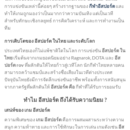
การแข่งขันเหล่านี้ค่อยๆ สร้างรากฐานของ
กีฬาอีสปอร์ต
และ
ทำให้เกมถูกมองว่าเป็นมากกว่าความบันเทิง แต่เป็นเวที
สำหรับทักษะเชิงกลยุทธ์ การคิดวิเคราะห์ และการทำงานเป็น
ทีม
การเติบโตของ อีสปอร์ต ในไทย และระดับโลก
ประเทศไทยเองก็ไม่แพ้ชาติใดในโลก การแข่งขัน
อีสปอร์ต ใน
ไทย
เริ่มต้นจากเกมยอดนิยมอย่าง Ragnarok, DOTA และ
อีส
ปอร์ต rov
ที่ผลักดันให้ไทยก้าวสู่เวทีโลก นักกีฬาไทยหลายคน
สามารถคว้าแชมป์และสร้างชื่อเสียงในเวทีต่างประเทศ
ปัจจุบันไทยยังมีการจัดลีกแข่งขันอาชีพ พร้อมทั้งการสนับสนุน
จากภาครัฐที่ผลักดันให้
อีสปอร์ต คือ
กีฬาที่ได้รับการยอมรับ
ทำไม อีสปอร์ต ถึงได้รับความนิยม ?
เสน่ห์ของ เกม อีสปอร์ต
ความพิเศษของ
เกม อีสปอร์ต
คือการผสมผสานระหว่างความ
สนุก ความท้าทาย และการใช้ทักษะในการเล่น เกมดังเช่น
อีส