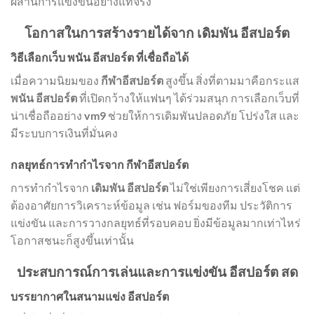
ผสานการแข่งขันอย่างแท้จริง
โอกาสในการสร้างรายได้จาก เดิมพัน อีสปอร์ต
วิธีเลือกเว็บ พนัน อีสปอร์ต ที่เชื่อถือได้
เมื่อความนิยมของ
กีฬาอีสปอร์ต
สูงขึ้น สิ่งที่ตามมาคือกระแส
พนัน อีสปอร์ต
ที่เปิดกว้างให้แฟนๆ ได้ร่วมสนุก การเลือกเว็บที่
น่าเชื่อถืออย่าง
vm9
ช่วยให้การเดิมพันปลอดภัย โปร่งใส และ
มีระบบการเงินที่มั่นคง
กลยุทธ์การทำกำไรจาก กีฬาอีสปอร์ต
การทำกำไรจาก
เดิมพัน อีสปอร์ต
ไม่ใช่เพียงการเสี่ยงโชค แต่
ต้องอาศัยการวิเคราะห์ข้อมูล เช่น ฟอร์มของทีม ประวัติการ
แข่งขัน และการวางกลยุทธ์ที่รอบคอบ ยิ่งมีข้อมูลมากเท่าไหร่
โอกาสชนะก็สูงขึ้นเท่านั้น
ประสบการณ์การเล่นและการแข่งขัน อีสปอร์ต สด
บรรยากาศในสนามแข่ง อีสปอร์ต