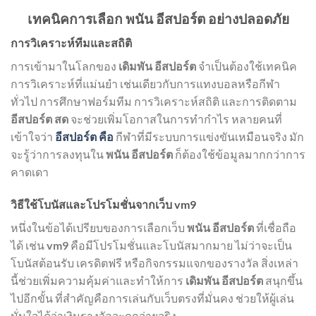
เทคนิคการเลือก พนัน อีสปอร์ต อย่างปลอดภัย
การวิเคราะห์ทีมและสถิติ
การเข้ามาในโลกของ
เดิมพัน อีสปอร์ต
จำเป็นต้องใช้เทคนิค
การวิเคราะห์ที่แม่นยำ เช่นเดียวกับการแทงบอลหรือกีฬา
ทั่วไป การศึกษาฟอร์มทีม การวิเคราะห์สถิติ และการติดตาม
อีสปอร์ต สด
จะช่วยเพิ่มโอกาสในการทำกำไร หลายคนที่
เข้าใจว่า
อีสปอร์ต คือ
กีฬาที่มีระบบการแข่งขันเหมือนจริง มัก
จะรู้ว่าการลงทุนใน
พนัน อีสปอร์ต
ก็ต้องใช้ข้อมูลมากกว่าการ
คาดเดา
วิธีใช้โบนัสและโปรโมชั่นจากเว็บ vm9
หนึ่งในข้อได้เปรียบของการเลือกเว็บ
พนัน อีสปอร์ต
ที่เชื่อถือ
ได้ เช่น
vm9
คือมีโปรโมชั่นและโบนัสมากมาย ไม่ว่าจะเป็น
โบนัสต้อนรับ เครดิตฟรี หรือกิจกรรมแจกของรางวัล สิ่งเหล่า
นี้ช่วยเพิ่มความคุ้มค่าและทำให้การ
เดิมพัน อีสปอร์ต
สนุกขึ้น
ไปอีกขั้น ที่สำคัญคือการเล่นกับเว็บตรงที่มั่นคง ช่วยให้ผู้เล่น
มั่นใจได้ว่าเงินรางวัลจะถูกจ่ายจริง