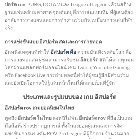
ปอร์ต rov
, PUBG, DOTA 2 และ League of Legends ล้วนสร้าง
ฐานแฟนคลับมหาศาล จุดเด่นอยู่ที่การเล่นแบบทีม ที่ผู้เล่นต้อง
อาศัยการวางแผนและการทำงานร่วมกัน เหมือนการเล่นกีฬา
จริง
การแข่งขันแบบ อีสปอร์ต สด และการถ่ายทอด
อีกหนึ่งเหตุผลที่ทำให้
อีสปอร์ต คือ
ความบันเทิงระดับโลก คือ
การถ่ายทอดสด ผู้ชมสามารถรับชม
อีสปอร์ต สด
ได้จากทุกมุม
โลกผ่านแพลตฟอร์มออนไลน์ เช่น Twitch, YouTube Gaming
หรือ Facebook Live การถ่ายทอดนี้ทำให้ผู้ชมรู้สึกมีส่วนร่วม
และยังเปิดโอกาสให้ผู้เล่นหน้าใหม่ได้กลายเป็นที่รู้จัก
ประเภทและรูปแบบของ เกม อีสปอร์ต
อีสปอร์ต rov เกมยอดนิยมในไทย
พูดถึง
อีสปอร์ต ในไทย
คงหนีไม่พ้น
อีสปอร์ต rov
ที่ถือเป็นเกม
มือถือที่สร้างปรากฏการณ์ ทั้งในแง่ยอดผู้เล่นและการจัด
แข่งขัน การแข่งขัน ROV Pro League มีผู้ติดตามจำนวนมาก