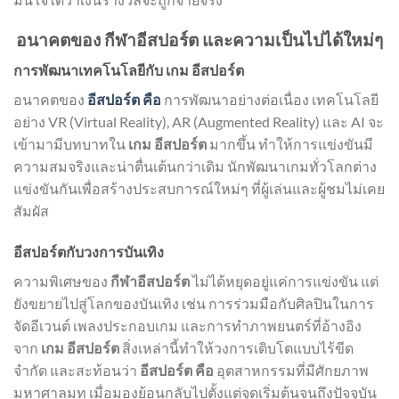
อนาคตของ กีฬาอีสปอร์ต และความเป็นไปได้ใหม่ๆ
การพัฒนาเทคโนโลยีกับ เกม อีสปอร์ต
อนาคตของ
อีสปอร์ต คือ
การพัฒนาอย่างต่อเนื่อง เทคโนโลยี
อย่าง VR (Virtual Reality), AR (Augmented Reality) และ AI จะ
เข้ามามีบทบาทใน
เกม อีสปอร์ต
มากขึ้น ทำให้การแข่งขันมี
ความสมจริงและน่าตื่นเต้นกว่าเดิม นักพัฒนาเกมทั่วโลกต่าง
แข่งขันกันเพื่อสร้างประสบการณ์ใหม่ๆ ที่ผู้เล่นและผู้ชมไม่เคย
สัมผัส
อีสปอร์ตกับวงการบันเทิง
ความพิเศษของ
กีฬาอีสปอร์ต
ไม่ได้หยุดอยู่แค่การแข่งขัน แต่
ยังขยายไปสู่โลกของบันเทิง เช่น การร่วมมือกับศิลปินในการ
จัดอีเวนต์ เพลงประกอบเกม และการทำภาพยนตร์ที่อ้างอิง
จาก
เกม อีสปอร์ต
สิ่งเหล่านี้ทำให้วงการเติบโตแบบไร้ขีด
จำกัด และสะท้อนว่า
อีสปอร์ต คือ
อุตสาหกรรมที่มีศักยภาพ
มหาศาลมท
เมื่อมองย้อนกลับไปตั้งแต่จุดเริ่มต้นจนถึงปัจจุบัน