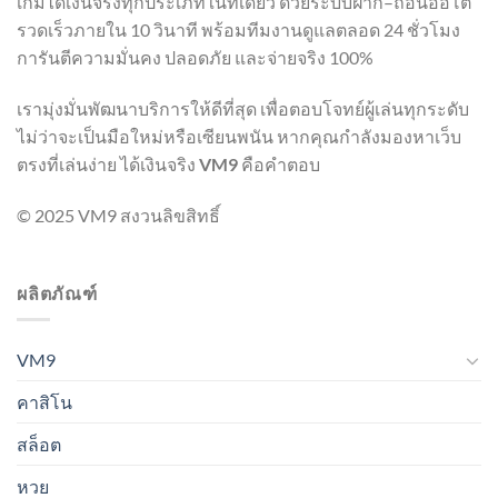
เกมได้เงินจริงทุกประเภทในที่เดียว ด้วยระบบฝาก–ถอนออโต้
รวดเร็วภายใน 10 วินาที พร้อมทีมงานดูแลตลอด 24 ชั่วโมง
การันตีความมั่นคง ปลอดภัย และจ่ายจริง 100%
เรามุ่งมั่นพัฒนาบริการให้ดีที่สุด เพื่อตอบโจทย์ผู้เล่นทุกระดับ
ไม่ว่าจะเป็นมือใหม่หรือเซียนพนัน หากคุณกำลังมองหาเว็บ
ตรงที่เล่นง่าย ได้เงินจริง
VM9
คือคำตอบ
© 2025 VM9 สงวนลิขสิทธิ์
ผลิตภัณฑ์
VM9
คาสิโน
สล็อต
หวย