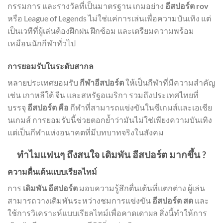
กรรมการ และรางวัลที่เป็นมาตรฐาน เกมอย่าง
อีสปอร์ต rov
หรือ League of Legends ไม่ใช่แค่การเล่นเพื่อความบันเทิง แต่
เป็นเวทีที่ผู้เล่นต้องฝึกฝน ฝึกซ้อม และเตรียมความพร้อม
เหมือนนักกีฬาทั่วไป
การยอมรับในระดับสากล
หลายประเทศยอมรับ
กีฬาอีสปอร์ต
ให้เป็นกีฬาที่มีความสำคัญ
เช่น เกาหลีใต้ จีน และสหรัฐอเมริกา รวมถึงประเทศไทยที่
บรรจุ
อีสปอร์ต คือ
กีฬาที่สามารถแข่งขันในซีเกมส์และเอเชีย
นเกมส์ การยอมรับนี้ช่วยตอกย้ำว่ามันไม่ใช่เพียงความบันเทิง
แต่เป็นกีฬาแห่งอนาคตที่มีบทบาทจริงในสังคม
ทำไมแฟนๆ ถึงสนใจ เดิมพัน อีสปอร์ต มากขึ้น ?
ความตื่นเต้นแบบเรียลไทม์
การ
เดิมพัน อีสปอร์ต
มอบความรู้สึกตื่นเต้นที่แตกต่าง ผู้เล่น
สามารถวางเดิมพันระหว่างชมการแข่งขัน
อีสปอร์ต สด
และ
ใช้การวิเคราะห์แบบเรียลไทม์เพื่อคาดเดาผล สิ่งนี้ทำให้การ