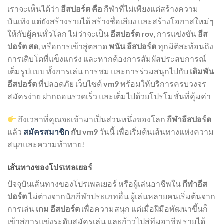
เราจะเห็นได้ว่า
อีสปอร์ต คือ
กีฬาที่ไม่เพียงแต่สร้างความ
บันเทิง แต่ยังสร้างรายได้ สร้างชื่อเสียง และสร้างโอกาสใหม่ๆ
ให้กับผู้คนทั่วโลก ไม่ว่าจะเป็น
อีสปอร์ต rov
, การแข่งขัน
อีส
ปอร์ต สด
, หรือการเข้าสู่ตลาด
พนัน อีสปอร์ต
ทุกมิติสะท้อนถึง
การเติบโตที่แข็งแกร่ง และหากต้องการสัมผัสประสบการณ์
เต็มรูปแบบ ทั้งการเล่น การชม และการร่วมสนุกไปกับ
เดิมพัน
อีสปอร์ต
ที่ปลอดภัย เว็บไซต์
vm9
พร้อมให้บริการครบวงจร
สมัครง่าย ฝากถอนรวดเร็ว และเต็มไปด้วยโปรโมชั่นที่คุ้มค่า
ถึงเวลาที่คุณจะเข้ามาเป็นส่วนหนึ่งของโลก
กีฬาอีสปอร์ต
แล้ว
สมัครสมาชิก
กับ vm9
วันนี้ เพื่อเริ่มต้นเส้นทางแห่งความ
สนุกและความท้าทาย!
เส้นทางของโปรเพลเยอร์
ปัจจุบันเส้นทางของโปรเพลเยอร์ หรือผู้เล่นอาชีพใน
กีฬาอีส
ปอร์ต
ไม่ต่างจากนักกีฬาประเภทอื่น ผู้เล่นหลายคนเริ่มต้นจาก
การเล่น
เกม อีสปอร์ต
เพื่อความสนุก แต่เมื่อฝีมือพัฒนาขึ้นก็
เข้าสู่การแข่งระดับสมัครเล่น และก้าวไปสู่ทีมอาชีพ รายได้