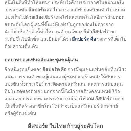
หนึ่งในสิ่งที่ทำให้แฟนๆ ประทับใจคือบรรยากาศในสนามจริง
การแข่งขัน
อีสปอร์ต สด
ไม่ต่างจากกีฬายอดนิยมทั่วไป สนาม
แข่งเต็มไปด้วยเสียงเชียร์ แสงไฟ และเทคโนโลยีการถ่ายทอด
สดระดับโลก ผู้เล่นที่ขึ้นเวทีแข่งขันถูกยกย่องไม่ต่างจาก
นักกีฬาชื่อดัง สิ่งนี้ทำให้ภาพลักษณ์ของ
กีฬาอีสปอร์ต
ยก
ระดับขึ้นไปอีกขั้น และยืนยันได้ว่า
อีสปอร์ต คือ
วงการที่เต็มไป
ด้วยความตื่นเต้น
บทบาทของแฟนคลับและชุมชนผู้เล่น
อีกหนึ่งจุดแข็งของ
อีสปอร์ต คือ
การมีชุมชนแฟนคลับที่เหนียว
แน่น การรวมตัวของผู้เล่นและผู้ชมช่วยสร้างพลังให้กับการ
แข่งขัน ทั้งการเชียร์ การติดตามสตรีมเกม และการสนับสนุน
ทีมโปรดของตัวเอง นอกจากนี้ยังมีการสร้างคอนเทนต์ รีวิว
เกม และการถ่ายทอดประสบการณ์ ทำให้
เกม อีสปอร์ต
กลาย
เป็นพื้นที่สร้างอาชีพใหม่ ไม่ว่าจะเป็นสตรีมเมอร์ นักพากย์
หรือผู้จัดแข่งขัน
อีสปอร์ต ในไทย ก้าวสู่ระดับโลก