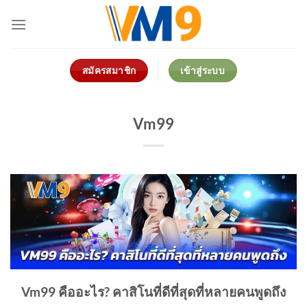
Skip
to
content
สมัครสมาชิก
เข้าสู่ระบบ
Vm99
Vm99 คืออะไร? คาสิโนที่ดีที่สุดที่หลายคนพูดถึง