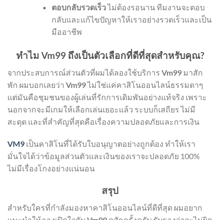
ตอบกลับรวดเร็ว
ไม่ต้องรอนาน ทีมงานจะตอบ
กลับและแก้ไขปัญหาให้เราอย่างรวดเร็วและเป็น
มืออาชีพ
ทำไม Vm99 ถึงเป็นตัวเลือกที่ดีที่สุดสำหรับคุณ?
จากประสบการณ์ส่วนตัวที่ผมได้ลองใช้บริการ
Vm99
มาสัก
พัก ผมบอกเลยว่า
Vm99
ไม่ใช่แค่คาสิโนออนไลน์ธรรมดาๆ
แต่มันคือชุมชนของผู้เล่นที่รักการเดิมพันอย่างแท้จริง เพราะ
นอกจากจะมีเกมให้เลือกเล่นเยอะแล้ว ระบบก็เสถียร ไม่มี
สะดุด และที่สำคัญที่สุดคือเรื่องความปลอดภัยและการเงิน
VM9
เป็นคาสิโนที่ได้รับใบอนุญาตอย่างถูกต้อง ทำให้เรา
มั่นใจได้ว่าข้อมูลส่วนตัวและเงินของเราจะปลอดภัย 100%
ไม่มีเรื่องโกงอย่างแน่นอน
สรุป
สำหรับใครที่กำลังมองหาคาสิโนออนไลน์ที่ดีที่สุด ผมอยาก
แนะนำให้ลองเปิดใจกับ
Vm99
ดูสักครั้งครับ รับรองว่าจะไม่ผิด