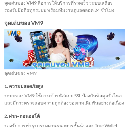
จุดเด่นของ
VM9
คือการให้บริการที่รวดเร็ว ระบบเสถียร
รองรับมือถือทุกระบบ พร้อมทีมงานดูแลตลอด 24 ชั่วโมง
จุดเด่นของ VM9
จุดเด่นของ VM9
1. ความปลอดภัยสูง
ระบบของ VM9 ใช้การเข้ารหัสแบบ SSL ป้องกันข้อมูลรั่วไหล
และมีการตรวจสอบความถูกต้องของเกมเดิมพันอย่างต่อเนื่อง
2. ฝาก–ถอนออโต้
รองรับการทำธุรกรรมผ่านธนาคารชั้นนำและ True Wallet