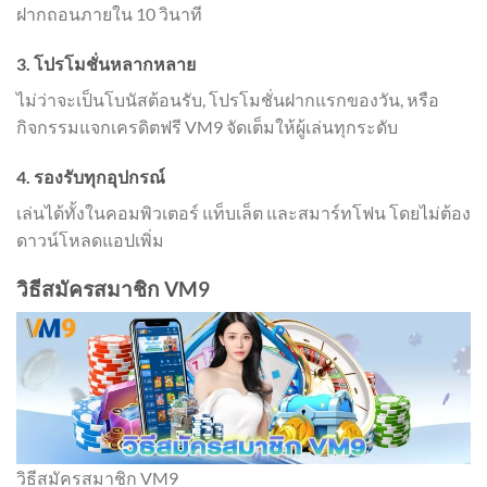
ฝากถอนภายใน 10 วินาที
3. โปรโมชั่นหลากหลาย
ไม่ว่าจะเป็นโบนัสต้อนรับ, โปรโมชั่นฝากแรกของวัน, หรือ
กิจกรรมแจกเครดิตฟรี VM9 จัดเต็มให้ผู้เล่นทุกระดับ
4. รองรับทุกอุปกรณ์
เล่นได้ทั้งในคอมพิวเตอร์ แท็บเล็ต และสมาร์ทโฟน โดยไม่ต้อง
ดาวน์โหลดแอปเพิ่ม
วิธีสมัครสมาชิก VM9
วิธีสมัครสมาชิก VM9