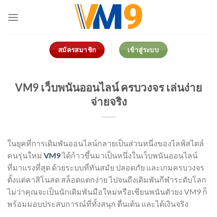
Skip
to
content
สมัครสมาชิก
เข้าสู่ระบบ
VM9 เว็บพนันออนไลน์ ครบวงจร เล่นง่าย
จ่ายจริง
ในยุคที่การเดิมพันออนไลน์กลายเป็นส่วนหนึ่งของไลฟ์สไตล์
คนรุ่นใหม่
VM9
ได้ก้าวขึ้นมาเป็นหนึ่งในเว็บพนันออนไลน์
ที่มาแรงที่สุด ด้วยระบบที่ทันสมัย ปลอดภัย และเกมครบวงจร
ตั้งแต่คาสิโนสด สล็อตแตกง่าย ไปจนถึงเดิมพันกีฬาระดับโลก
ไม่ว่าคุณจะเป็นนักเดิมพันมือใหม่หรือเซียนพนันตัวยง VM9 ก็
พร้อมมอบประสบการณ์ที่ทั้งสนุก ตื่นเต้น และได้เงินจริง