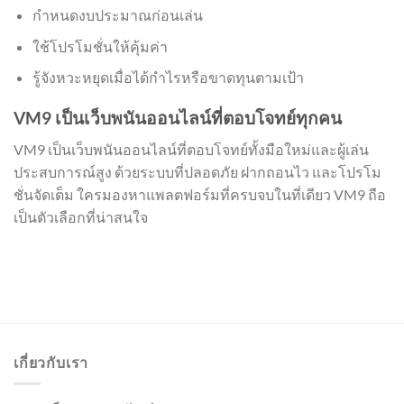
กำหนดงบประมาณก่อนเล่น
ใช้โปรโมชั่นให้คุ้มค่า
รู้จังหวะหยุดเมื่อได้กำไรหรือขาดทุนตามเป้า
VM9 เป็นเว็บพนันออนไลน์ที่ตอบโจทย์ทุกคน
VM9 เป็นเว็บพนันออนไลน์ที่ตอบโจทย์ทั้งมือใหม่และผู้เล่น
ประสบการณ์สูง ด้วยระบบที่ปลอดภัย ฝากถอนไว และโปรโม
ชั่นจัดเต็ม ใครมองหาแพลตฟอร์มที่ครบจบในที่เดียว VM9 ถือ
เป็นตัวเลือกที่น่าสนใจ
เกี่ยวกับเรา