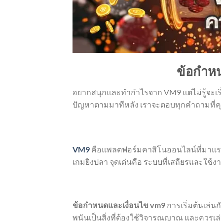
ข้อกำหน
อยากสนุกและทำกำไรจาก VM9 แต่ไม่รู้จะเริ่
ปัญหาตามมาทีหลัง เราจะตอบทุกคำถามที่คุณส
VM9
คือแพลตฟอร์มคาสิโนออนไลน์ที่มาแรงที
เกมยิงปลา จุดเด่นคือ ระบบที่เสถียรและใช้งา
ข้อกำหนดและเงื่อนไข vm9
การเริ่มต้นเล่น
พนันเป็นสิ่งที่ต้องใช้วิจารณญาณ และควรเล่