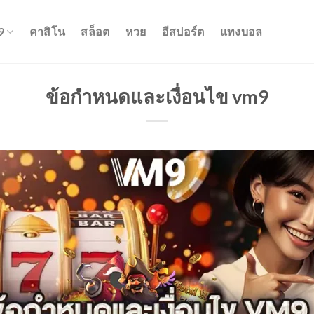
9
คาสิโน
สล็อต
หวย
อีสปอร์ต
แทงบอล
ข้อกำหนดและเงื่อนไข vm9