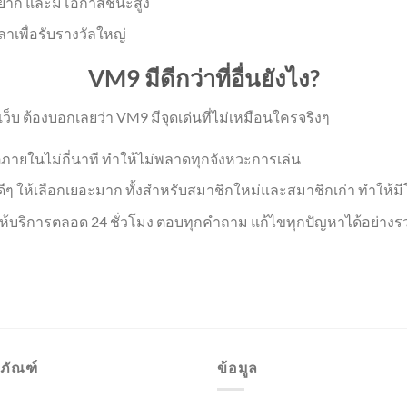
ไม่ยาก และมีโอกาสชนะสูง
าเพื่อรับรางวัลใหญ่
VM9 มีดีกว่าที่อื่นยังไง?
ว็บ ต้องบอกเลยว่า VM9 มีจุดเด่นที่ไม่เหมือนใครจริงๆ
ภายในไม่กี่นาที ทำให้ไม่พลาดทุกจังหวะการเล่น
ดีๆ ให้เลือกเยอะมาก ทั้งสำหรับสมาชิกใหม่และสมาชิกเก่า ทำให้
้บริการตลอด 24 ชั่วโมง ตอบทุกคำถาม แก้ไขทุกปัญหาได้อย่างรว
ตภัณฑ์
ข้อมูล