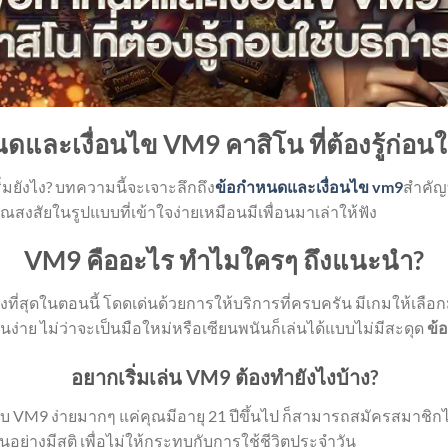
ดและเงื่อนไข VM9 คาสิโน ที่ต้องรู้ก่อนใ
มยังไง? บทความนี้จะเจาะลึกถึง
ข้อกำหนดและเงื่อนไข vm9
สำคัญท
งสัยในรูปแบบที่เข้าใจง่ายเหมือนมีเพื่อนมาเล่าให้ฟัง
VM9 คืออะไร ทำไมใครๆ ถึงแนะนำ?
่สุดในตอนนี้ โดดเด่นด้วยการให้บริการที่ครบครัน มีเกมให้เลือ
นง่าย ไม่ว่าจะเป็นมือใหม่หรือเซียนพนันก็เล่นได้แบบไม่มีสะดุด
ข้
อยากเริ่มเล่น VM9 ต้องทำยังไงบ้าง?
กับ VM9 ง่ายมากๆ แค่คุณมีอายุ 21 ปีขึ้นไป ก็สามารถสมัครสมาชิกได
นอย่างมีสติ เพื่อไม่ให้กระทบกับการใช้ชีวิตประจำวัน